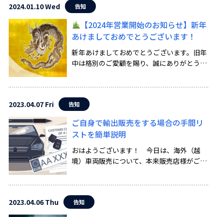
内容に更新 ・会社概要ページの情報を更新
2024.01.10 Wed
告知
・よくあるご質問 […]
【2024年営業開始のお知らせ】新年
あけましておめでとうございます！
新年あけましておめでとうございます。旧年
中は格別のご愛顧を賜り、誠にありがとうご
ざいました。 本年も変わらぬご支援、ご協
力を心よりお願い申し上げるとともに、皆様
のさらなるご繁栄をお祈りしております。 弊
2023.04.07 Fri
告知
社は、2024年1 […]
ご自身で輸出販売をする場合の手間リ
ストを簡単説明
おはようございます！ 今日は、海外（越
境）車両販売について、本来販売店様がご自
身で実施する場合のTO DOリスト（手間リス
ト）を作ってみました。 海外に車を販売す
る手間 輸出手続きの準備 海外に車を輸出す
2023.04.06 Thu
告知
るには、輸出手続 […]