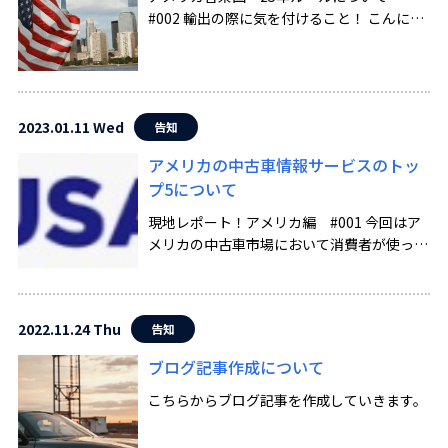
#002 輸出の際に気を付けること！ こんにち
は！まず前提として、アメリカ合衆国での輸
入規制は、環境保護庁（EPA）が定める排出
ガス規制と、米国運輸省の自動車安全基準
（FMVSS）の […]
2023.01.11 Wed
告知
アメリカの中古車情報サービスのトッ
プ5について
現地レポート！アメリカ編 #001 今回はア
メリカの中古車市場において消費者が使って
いる情報関連サービスについて書いてみま
す！ 「アメリカの中古車情報サービスのト
ップ5について」 中古車のサービスに関する
2022.11.24 Thu
告知
データは様々あり […]
ブログ記事作成について
こちらからブログ記事を作成していきます。