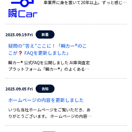
車業界に身を置いて20年以上。ずっと感じて
いた違和感がありました。「なぜ走行距離の
ような基本情報が断片的なのか」。VINをキ
ーに分散データを結び、車両の“生きた履
歴”をつくる— […]
2025.09.19 Fri
新着
疑問の”答え”ここに！「瞬カー®のこ
こが
FAQを更新しました」
瞬カー® 公式FAQを公開しました AI車両査定
プラットフォーム「瞬カー®」のよくある質
問を一挙掲載 このたび、ジャポックスコー
ポレーション株式会社では、「瞬カー®」 に
関するFAQ（よくあるご質問）ページを公開
2025.09.05 Fri
告知
しました […]
ホームページの内容を更新しました
いつも当社ホームページをご覧いただき、あ
りがとうございます。 ホームページの内容を
更新いたしましたので、お知らせいたしま
す。 【更新内容】 ・サービス情報を最新の