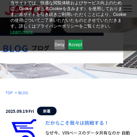
当サイトでは、快適な閲覧体験およびサービス向上のため
に、Cookie（第三者Cookieを含みます）を使用しておりま
す。本サイトを引き続きご利用いただくことにより、Cookie
の使用についてご了承いただいたものとさせていただきま
す。詳しくはプライバシーポリシーをご覧ください。
Learn more.
BLOG
Deny
Accept
ブログ
TOP
BLOG
2025.09.19 Fri
新着
だからこそ我々は挑戦する！
なぜ今、VINベースのデータ共有なのか 自動