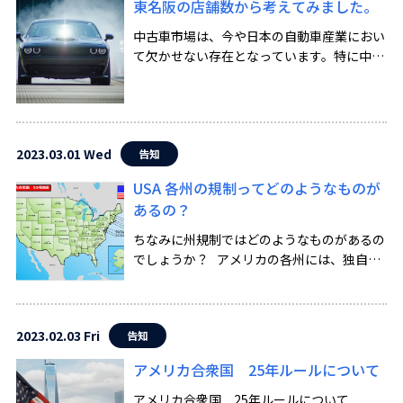
東名阪の店舗数から考えてみました。
中古車市場は、今や日本の自動車産業におい
て欠かせない存在となっています。特に中古
車販売店の数や収益に注目すると、各地域に
よって大きな差があることが分かります。 ま
ずは、東京都にある中古車販売店の数から見
ていきましょう。2 […]
2023.03.01 Wed
告知
USA 各州の規制ってどのようなものが
あるの？
ちなみに州規制ではどのようなものがあるの
でしょうか？ アメリカの各州には、独自の
自動車関連法規が存在しています。輸入され
た車両が各州の法規に準拠しているかどうか
は、輸入業者や車両オーナーが確認する必要
2023.02.03 Fri
告知
があり […]
アメリカ合衆国 25年ルールについて
アメリカ合衆国 25年ルールについて