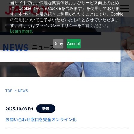
当サイトでは、快適な閲覧体験およびサービス向上のため
に、Cookie（第三者Cookieを含みます）を使用しておりま
す。本サイトを引き続きご利用いただくことにより、Cookie
の使用についてご了承いただいたものとさせていただきま
す。詳しくはプライバシーポリシーをご覧ください。
Learn more.
NEWS
Deny
Accept
ニュース
TOP
NEWS
2025.10.03 Fri
新着
お問い合わせ窓口を完全オンライン化