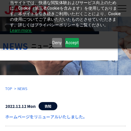
当サイトでは、快適な閲覧体験およびサービス向上のため
に、Cookie（第三者Cookieを含みます）を使用しておりま
す。本サイトを引き続きご利用いただくことにより、Cookie
の使用についてご了承いただいたものとさせていただきま
す。詳しくはプライバシーポリシーをご覧ください。
Learn more.
NEWS
Deny
Accept
ニュース
TOP
NEWS
2022.12.12 Mon
告知
ホームページをリニューアルいたしました。