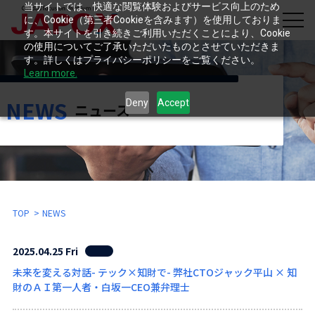
当サイトでは、快適な閲覧体験およびサービス向上のため
に、Cookie（第三者Cookieを含みます）を使用しておりま
す。本サイトを引き続きご利用いただくことにより、Cookie
の使用についてご了承いただいたものとさせていただきま
す。詳しくはプライバシーポリシーをご覧ください。
Learn more.
NEWS
Deny
Accept
ニュース
TOP
NEWS
2025.04.25 Fri
未来を変える対話- テック×知財で- 弊社CTOジャック平山 × 知
財のＡＩ第一人者・白坂一CEO兼弁理士